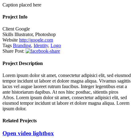
Caption placed here
Project Info
Client
Google
Skills
Illustrator, Photoshop
Website
http://google.com
Tags
Branding
,
Identity
,
Logo
Share Post:
Project Description
Lorem ipsum dolor sit amet, consectetur adipisici elit, sed eiusmod
tempor incidunt ut labore et dolore magna aliqua. Vivamus sagittis
lacus vel augue laoreet rutrum faucibus. Integer legentibus erat a
ante historiarum dapibus. At nos hinc posthac, sitientis piros
Afros. Lorem ipsum dolor sit amet, consectetur adipisici elit, sed
eiusmod tempor incidunt ut labore et dolore magna aliqua. Lorem
ipsum dolor.
Related Projects
Open video lightbox